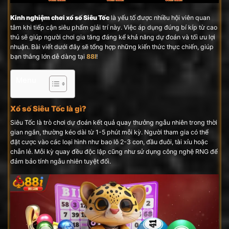
Kinh nghiệm chơi xổ số Siêu Tốc
là yếu tố được nhiều hội viên quan
tâm khi tiếp cận siêu phẩm giải trí này. Việc áp dụng đúng bí kíp từ cao
thủ sẽ giúp người chơi gia tăng đáng kể khả năng dự đoán và tối ưu lợi
nhuận. Bài viết dưới đây sẽ tổng hợp những kiến thức thực chiến, giúp
bạn thắng lớn dễ dàng tại
88I
!
Menu
Xổ số Siêu Tốc là gì?
Siêu Tốc là trò chơi dự đoán kết quả quay thưởng ngẫu nhiên trong thời
gian ngắn, thường kéo dài từ 1-5 phút mỗi kỳ. Người tham gia có thể
đặt cược vào các loại hình như bao lô 2-3 con, đầu đuôi, tài xỉu hoặc
chẵn lẻ. Mỗi kỳ quay đều độc lập cũng như sử dụng công nghệ RNG để
đảm bảo tính ngẫu nhiên tuyệt đối.