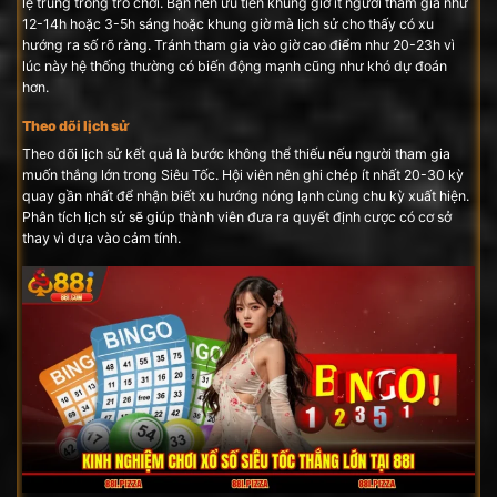
lệ trúng trong trò chơi. Bạn nên ưu tiên khung giờ ít người tham gia như
12-14h hoặc 3-5h sáng hoặc khung giờ mà lịch sử cho thấy có xu
hướng ra số rõ ràng. Tránh tham gia vào giờ cao điểm như 20-23h vì
lúc này hệ thống thường có biến động mạnh cũng như khó dự đoán
hơn.
Theo dõi lịch sử
Theo dõi lịch sử kết quả là bước không thể thiếu nếu người tham gia
muốn thắng lớn trong Siêu Tốc. Hội viên nên ghi chép ít nhất 20-30 kỳ
quay gần nhất để nhận biết xu hướng nóng lạnh cùng chu kỳ xuất hiện.
Phân tích lịch sử sẽ giúp thành viên đưa ra quyết định cược có cơ sở
thay vì dựa vào cảm tính.