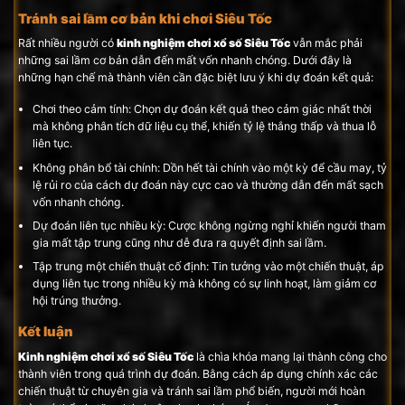
Tránh sai lầm cơ bản khi chơi Siêu Tốc
Rất nhiều người có
kinh nghiệm chơi xổ số Siêu Tốc
vẫn mắc phải
những sai lầm cơ bản dẫn đến mất vốn nhanh chóng. Dưới đây là
những hạn chế mà thành viên cần đặc biệt lưu ý khi dự đoán kết quả:
Chơi theo cảm tính: Chọn dự đoán kết quả theo cảm giác nhất thời
mà không phân tích dữ liệu cụ thể, khiến tỷ lệ thắng thấp và thua lỗ
liên tục.
Không phân bổ tài chính: Dồn hết tài chính vào một kỳ để cầu may, tỷ
lệ rủi ro của cách dự đoán này cực cao và thường dẫn đến mất sạch
vốn nhanh chóng.
Dự đoán liên tục nhiều kỳ: Cược không ngừng nghỉ khiến người tham
gia mất tập trung cũng như dễ đưa ra quyết định sai lầm.
Tập trung một chiến thuật cố định: Tin tưởng vào một chiến thuật, áp
dụng liên tục trong nhiều kỳ mà không có sự linh hoạt, làm giảm cơ
hội trúng thưởng.
Kết luận
Kinh nghiệm chơi xổ số Siêu Tốc
là chìa khóa mang lại thành công cho
thành viên trong quá trình dự đoán. Bằng cách áp dụng chính xác các
chiến thuật từ chuyên gia và tránh sai lầm phổ biến, người mới hoàn