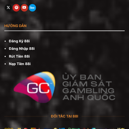
HƯỚNG DẪN
Đăng Ký 88i
Đăng Nhập 88i
Rút Tiền 88i
Nạp Tiền 88i
ĐỐI TÁC TẠI 88I