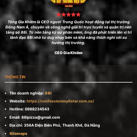
Tống Gia Khiêm
là CEO người Trung Quốc hoạt động tại thị trường
Đông Nam Á, chuyên về công nghệ giải trí trực tuyến và quản trị nền
tảng số 88i. Từ nền tảng kỹ sư phần mềm, ông đã phát triển lên vị trí
lãnh đạo 88i nhờ tư duy nhạy bén và khả năng thích nghi với xu
hướng thị trường.
CEO Gia Khiêm
THÔNG TIN
Tên doanh nghiệp:
88I
Website:
https://confeccionesyitstar.com.co/
Hotline: 0988234543
Email:
88ipizza@gmail.com
Địa chỉ: 356A Điện Biên Phủ, Thanh Khê, Đà Nẵng
Sitemaps