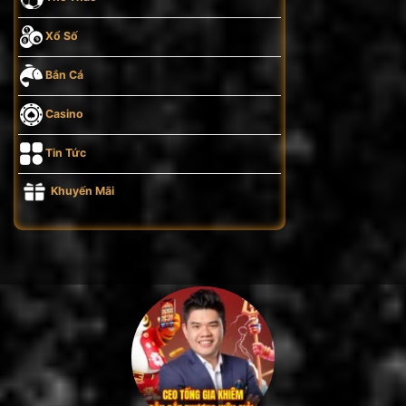
Xổ Số
Bắn Cá
Casino
Tin Tức
Khuyến Mãi