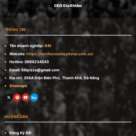
CEO Gia Khiêm
THÔNG TIN
Tên doanh nghiệp:
88I
Website:
https://confeccionesyitstar.com.co/
Hotline: 0988234543
Email:
88ipizza@gmail.com
Địa chỉ: 356A Điện Biên Phủ, Thanh Khê, Đà Nẵng
Sitemaps
HƯỚNG DẪN
Đăng Ký 88i