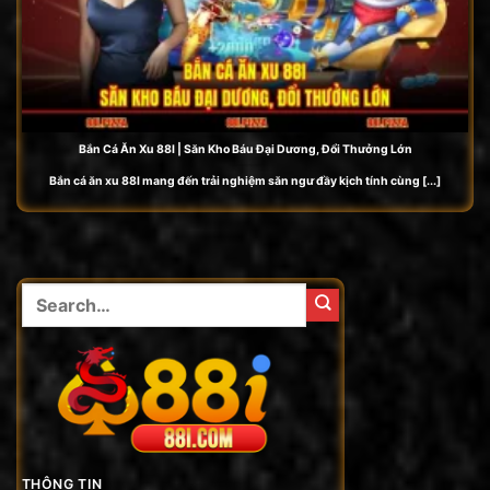
Bắn Cá Ăn Xu 88I | Săn Kho Báu Đại Dương, Đổi Thưởng Lớn
Bắn cá ăn xu 88I mang đến trải nghiệm săn ngư đầy kịch tính cùng [...]
THÔNG TIN