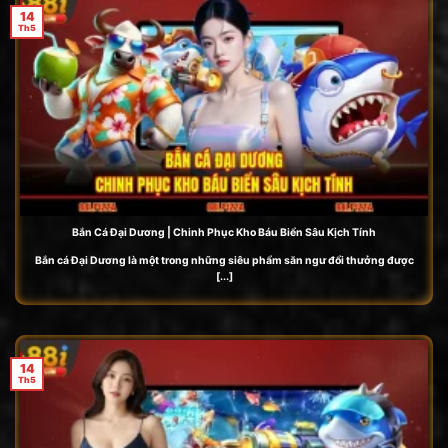
14
Th5
Bắn Cá Đại Dương | Chinh Phục Kho Báu Biển Sâu Kịch Tính
Bắn cá Đại Dương là một trong những siêu phẩm săn ngư đổi thưởng được
[...]
14
Th5