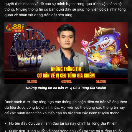
quyết định nhanh và đề cao sự minh bạch trong quá trình vận hành hệ
thống. Những thông tin cơ bản dưới đây sẽ giúp hội viên có cái nhìn tổng
quan về nhân vật đang dẫn dắt nền tảng.
Những thông tin cơ bản về vị CEO Tống Gia Khiêm
Danh sách dưới đây tổng hợp các thông tin nhận diện cơ bản về ông theo
dữ liệu được công bố chính thức. Hội viên có thể dùng các thông tin này
để xác minh danh tính khi tiếp cận tin tức trên các kênh truyền thông.
Họ tên đầy đủ của vị lãnh đạo tài ba này chính là Tống Gia Khiêm.
Quốc tịch Trung Quốc và hoạt động chủ yếu tại các thị trường thuộc