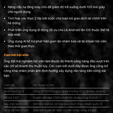
Nâng cấp hạ tầng máy chủ để giảm độ trễ xuống dưới 100 mili giây
cho người dùng.
Tích hợp xác thực 2 lớp bắt buộc cho toàn bộ giao dịch tài chính trên
hệ thống.
Phát triển ứng dụng di động tối ưu cho cả Android lẫn iOS thuộc thế hệ
mới nhất.
Ứng dụng AI hỗ trợ phát hiện gian lận nhằm bảo vệ tài khoản hội viên
theo thời gian thực.
Cam kết hội viên
Ông đặt trải nghiệm hội viên làm thước đo thành công hàng đầu vượt trên
các chỉ số doanh thu thuần túy. Các cam kết dưới đây được ông công bố
công khai nhằm phản ánh định hướng xây dựng nền tảng bền vững dài
hạn.
Cam kết
Nội dung cụ thể
Minh bạch tỷ lệ
Công bố RTP cùng tỷ lệ trả thưởng thực tế theo định kỳ
Hỗ trợ 24/7
Duy trì đội ngũ CSKH phản hồi trong vòng 3 phút
Bảo mật tài khoản
Mã hóa toàn bộ dữ liệu giao dịch theo chuẩn quốc tế
Xử lý rút tiền nhanh
Cam kết hoàn tất lệnh rút tiền trong vòng 24 giờ