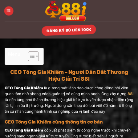
Skip
to
content
ĐĂNG KÝ BÚ LIỀN 100K
Menu
CEO Tống Gia Khiêm – Người Dẫn Dắt Thương
Hiệu Giải Trí 88I
CEO Tống Gia Khiêm
là gương mặt lãnh đạo được cộng đồng hội viên
quan tâm nhờ phong cách quản trị vô cùng minh bạch. Ông xây dựng
88I
từ nền tảng nhỏ thành thương hiệu giải trí trực tuyến được nhận diện rộng
rãi tại nhiều thị trường. Người dùng cần theo dõi bài viết để nắm rõ thông
tin cá nhân cùng hành trình sự nghiệp của vị lãnh đạo này.
CEO Tống Gia Khiêm cùng thông tin cơ bản
CEO Tống Gia Khiêm
có xuất phát điểm từ công nghệ trước khi chuyển
hướng sang ngành giải trí trực tuyến. Ông được biết đến là người ra