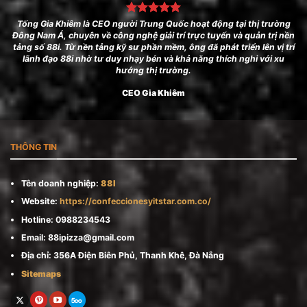
Tống Gia Khiêm
là CEO người Trung Quốc hoạt động tại thị trường
Đông Nam Á, chuyên về công nghệ giải trí trực tuyến và quản trị nền
tảng số 88i. Từ nền tảng kỹ sư phần mềm, ông đã phát triển lên vị trí
lãnh đạo 88i nhờ tư duy nhạy bén và khả năng thích nghi với xu
hướng thị trường.
CEO Gia Khiêm
THÔNG TIN
Tên doanh nghiệp:
88I
Website:
https://confeccionesyitstar.com.co/
Hotline: 0988234543
Email:
88ipizza@gmail.com
Địa chỉ: 356A Điện Biên Phủ, Thanh Khê, Đà Nẵng
Sitemaps