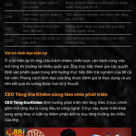
Gia nhập ngành giải trí
Bước chuyển hướng chiến lược từ phần
2018
trực tuyến
mềm sang giải trí số
Đảm nhận vai trò quản lý
Tích lũy kinh nghiệm vận hành nền tảng
2019
cấp trung
quy mô lớn
Thăng tiến lên vị trí lãnh
Khẳng định năng lực qua kết quả tăng
2021
đạo cấp cao
trưởng người dùng
Chính thức giữ chức vụ
Dẫn dắt toàn bộ chiến lược phát triển
2023
cao nhất
thương hiệu
Vai trò lãnh đạo hiện tại
Ở vị trí hiện tại thì ông chịu trách nhiệm chiến lược vận hành cùng việc
mở rộng thị trường tại nhiều quốc gia. Ông trực tiếp tham gia các quyết
định sản phẩm quan trọng ảnh hưởng trực tiếp đến trải nghiệm của tất cả
hội viên. Phong cách lãnh đạo của ông được đánh giá là thực dụng và ưu
tiên kết quả đo lường được hơn là lý thuyết.
CEO Tống Gia Khiêm cùng tầm nhìn phát triển
CEO Tống Gia Khiêm
định hướng phát triển nền tảng theo 3 trục chính
gồm mở rộng địa lý cùng đầu tư công nghệ. 3 trục này được triển khai
song song thay vì tuần tự nhằm phản ánh tư duy tăng trưởng đa chiều
của ông.