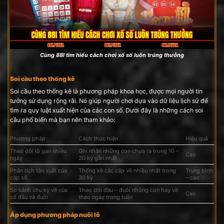
Cùng 88I tìm hiểu cách chơi xổ số luôn trúng thưởng
Soi cầu theo thống kê
Soi cầu theo thống kê là phương pháp khoa học, được mọi người tin
tưởng sử dụng rộng rãi. Nó giúp người chơi dựa vào dữ liệu lịch sử để
tìm ra quy luật xuất hiện của các con số. Dưới đây là những cách soi
cầu phổ biến mà bạn nên tham khảo:
Phương pháp
Cách thực hiện
Hiệu quả
Theo dõi lô gan nhiều
Ghi nhận những con chưa ra trong 10 –
Cao
ngày
20 kỳ gần nhất
Phân tích tần suất của
Thống kê các cặp về nhiều nhất trong
Trung bình
cặp số
30 kỳ
– cao
So sánh chu kỳ về của
Theo dõi đầu – đuôi những con hay về
Cao
số đầu và đuôi
theo ngày trong tuần
Áp dụng phương pháp nuôi lô