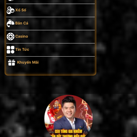
Xổ Số
Bắn Cá
Casino
Tin Tức
Khuyến Mãi