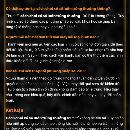
Có thật sự tồn tại cách chơi xổ số luôn trúng thưởng không?
Thực tế,
cách chơi xổ số luôn trúng thưởng
100% là không tồn tại. Tuy
nhiên, việc áp dụng các phương pháp soi cầu khoa học sẽ giúp bạn
tăng tỷ lệ thắng hơn thay vì chơi ngẫu nhiên.
Người mới nên bắt đầu thử vận may với loại hình nào?
Thành viên mới nên ưu tiên các loại hình có cách chơi đơn giản, dễ theo
dõi dữ liệu. Ví dụ, XS truyền thống hoặc siêu tốc là lựa chọn rất phù hợp
để làm quen. Sau khi hiểu cách vận hành, bạn có thể thử thêm các hình
thức khác để tối ưu lợi nhuận nhận được.
Bao lâu thì nên thay đổi phương pháp soi cầu?
Người tham gia nên theo dõi trong khoảng 1 tuần đến 2 tuần trước khi
quyết định điều chỉnh chiến thuật. Việc thay đổi quá sớm dễ khiến dữ
liệu phân tích thiếu tính ổn định, không đảm bảo tỷ lệ trúng. Nếu thấy
cầu không còn hiệu quả, hãy điều chỉnh dần dần thay vì thay đổi hoàn
toàn.
Kết luận
Cách chơi xổ số luôn trúng thưởng
thực tế không hề tồn tại. Tuy nhiên
nếu biết áp dụng soi cầu theo thống kê, nuôi lô phù hợp và tránh những
sai lầm phổ biến, bạn sẽ tăng cơ hội nhận thưởng trong dài hạn. Cuối