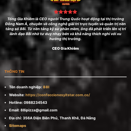
Tống Gia Khiêm
là CEO người Trung Quốc hoạt động tại thị trường
Đông Nam Á, chuyên về công nghệ giải trí trực tuyến và quản trị nền
tảng số 88i. Từ nền tảng kỹ sư phần mềm, ông đã phát triển lên vị trí
lãnh đạo 88i nhờ tư duy nhạy bén và khả năng thích nghi với xu
hướng thị trường.
CEO Gia Khiêm
THÔNG TIN
Tên doanh nghiệp:
88I
Website:
https://confeccionesyitstar.com.co/
Hotline: 0988234543
Email:
88ipizza@gmail.com
Địa chỉ: 356A Điện Biên Phủ, Thanh Khê, Đà Nẵng
Sitemaps