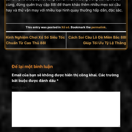
cùng, đừng quên truy cập 88I để tham khảo thêm nhiều mẹo soi cầu
hay và thử vận may với nhiều loại hình quay thưởng hấp dẫn, đặc sắc.
This entry was posted in
Xổ số
. Bookmark the
permalink
.
Kinh Nghiệm Chơi Xổ Số Siêu Tốc
Cách Soi Cầu Lô Đề Miền Bắc 88I
Chuẩn Từ Cao Thủ 88I
Giúp Tối Ưu Tỷ Lệ Thắng
Để lại một bình luận
Email của bạn sẽ không được hiển thị công khai.
Các trường
bắt buộc được đánh dấu
*
Bình luận
*