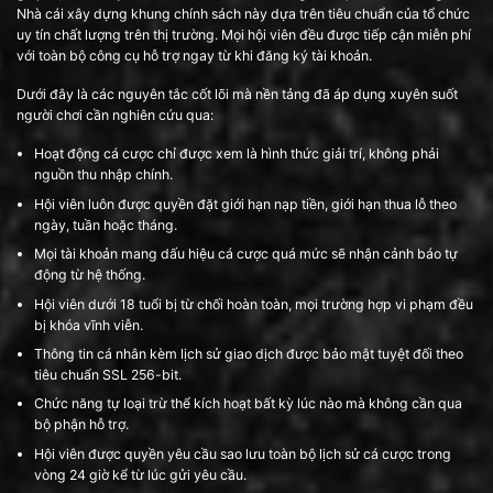
Nhà cái xây dựng khung chính sách này dựa trên tiêu chuẩn của tổ chức
uy tín chất lượng trên thị trường. Mọi hội viên đều được tiếp cận miễn phí
với toàn bộ công cụ hỗ trợ ngay từ khi đăng ký tài khoản.
Dưới đây là các nguyên tắc cốt lõi mà nền tảng đã áp dụng xuyên suốt
người chơi cần nghiên cứu qua:
Hoạt động cá cược chỉ được xem là hình thức giải trí, không phải
nguồn thu nhập chính.
Hội viên luôn được quyền đặt giới hạn nạp tiền, giới hạn thua lỗ theo
ngày, tuần hoặc tháng.
Mọi tài khoản mang dấu hiệu cá cược quá mức sẽ nhận cảnh báo tự
động từ hệ thống.
Hội viên dưới 18 tuổi bị từ chối hoàn toàn, mọi trường hợp vi phạm đều
bị khóa vĩnh viễn.
Thông tin cá nhân kèm lịch sử giao dịch được bảo mật tuyệt đối theo
tiêu chuẩn SSL 256-bit.
Chức năng tự loại trừ thể kích hoạt bất kỳ lúc nào mà không cần qua
bộ phận hỗ trợ.
Hội viên được quyền yêu cầu sao lưu toàn bộ lịch sử cá cược trong
vòng 24 giờ kể từ lúc gửi yêu cầu.