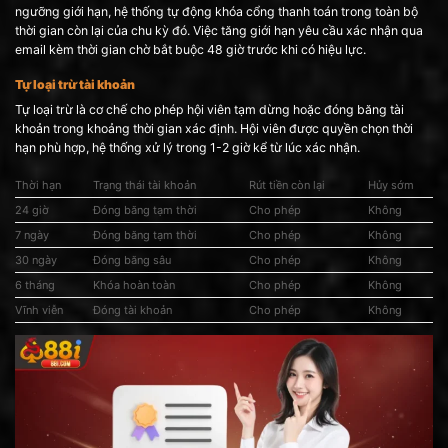
ngưỡng giới hạn, hệ thống tự động khóa cổng thanh toán trong toàn bộ
thời gian còn lại của chu kỳ đó. Việc tăng giới hạn yêu cầu xác nhận qua
email kèm thời gian chờ bắt buộc 48 giờ trước khi có hiệu lực.
Tự loại trừ tài khoản
Tự loại trừ là cơ chế cho phép hội viên tạm dừng hoặc đóng băng tài
khoản trong khoảng thời gian xác định. Hội viên được quyền chọn thời
hạn phù hợp, hệ thống xử lý trong 1-2 giờ kể từ lúc xác nhận.
Thời hạn
Trạng thái tài khoản
Rút tiền còn lại
Hủy sớm
24 giờ
Đóng băng tạm thời
Cho phép
Không
7 ngày
Đóng băng tạm thời
Cho phép
Không
30 ngày
Đóng băng sâu
Cho phép
Không
6 tháng
Khóa hoàn toàn
Cho phép
Không
Vĩnh viễn
Đóng tài khoản
Cho phép
Không