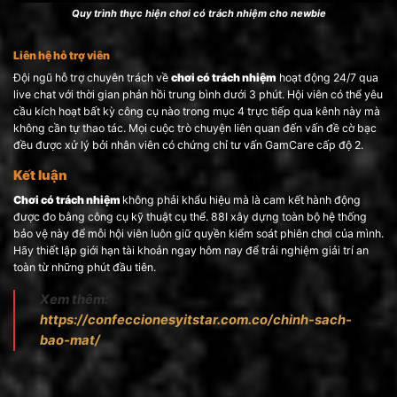
Quy trình thực hiện chơi có trách nhiệm cho newbie
Liên hệ hỗ trợ viên
Đội ngũ hỗ trợ chuyên trách về
chơi có trách nhiệm
hoạt động 24/7 qua
live chat với thời gian phản hồi trung bình dưới 3 phút. Hội viên có thể yêu
cầu kích hoạt bất kỳ công cụ nào trong mục 4 trực tiếp qua kênh này mà
không cần tự thao tác. Mọi cuộc trò chuyện liên quan đến vấn đề cờ bạc
đều được xử lý bởi nhân viên có chứng chỉ tư vấn GamCare cấp độ 2.
Kết luận
Chơi có trách nhiệm
không phải khẩu hiệu mà là cam kết hành động
được đo bằng công cụ kỹ thuật cụ thể. 88I xây dựng toàn bộ hệ thống
bảo vệ này để mỗi hội viên luôn giữ quyền kiểm soát phiên chơi của mình.
Hãy thiết lập giới hạn tài khoản ngay hôm nay để trải nghiệm giải trí an
toàn từ những phút đầu tiên.
Xem thêm:
https://confeccionesyitstar.com.co/chinh-sach-
bao-mat/