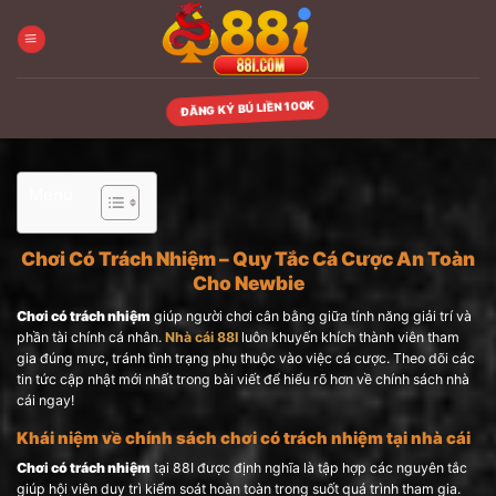
Skip
to
content
ĐĂNG KÝ BÚ LIỀN 100K
Menu
Chơi Có Trách Nhiệm – Quy Tắc Cá Cược An Toàn
Cho Newbie
Chơi có trách nhiệm
giúp người chơi cân bằng giữa tính năng giải trí và
phần tài chính cá nhân.
Nhà cái 88I
luôn khuyến khích thành viên tham
gia đúng mực, tránh tình trạng phụ thuộc vào việc cá cược. Theo dõi các
tin tức cập nhật mới nhất trong bài viết để hiểu rõ hơn về chính sách nhà
cái ngay!
Khái niệm về chính sách chơi có trách nhiệm tại nhà cái
Chơi có trách nhiệm
tại 88I được định nghĩa là tập hợp các nguyên tắc
giúp hội viên duy trì kiểm soát hoàn toàn trong suốt quá trình tham gia.