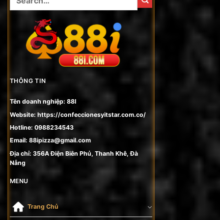
THÔNG TIN
Tên doanh nghiệp: 88I
Website: https://confeccionesyitstar.com.co/
Hotline: 0988234543
Email:
88ipizza@gmail.com
Địa chỉ: 356A Điện Biên Phủ, Thanh Khê, Đà
Nẵng
MENU
Trang Chủ