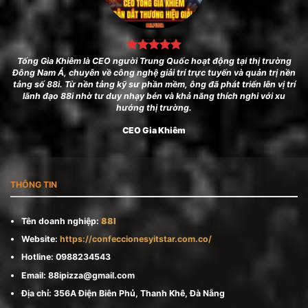
Tống Gia Khiêm
là CEO người Trung Quốc hoạt động tại thị trường
Đông Nam Á, chuyên về công nghệ giải trí trực tuyến và quản trị nền
tảng số 88i. Từ nền tảng kỹ sư phần mềm, ông đã phát triển lên vị trí
lãnh đạo 88i nhờ tư duy nhạy bén và khả năng thích nghi với xu
hướng thị trường.
CEO Gia Khiêm
THÔNG TIN
Tên doanh nghiệp:
88I
Website:
https://confeccionesyitstar.com.co/
Hotline: 0988234543
Email:
88ipizza@gmail.com
Địa chỉ: 356A Điện Biên Phủ, Thanh Khê, Đà Nẵng