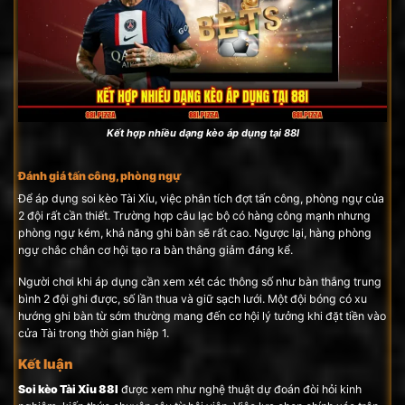
Kết hợp nhiều dạng kèo áp dụng tại 88I
Đánh giá tấn công, phòng ngự
Để áp dụng soi kèo Tài Xỉu, việc phân tích đợt tấn công, phòng ngự của
2 đội rất cần thiết. Trường hợp câu lạc bộ có hàng công mạnh nhưng
phòng ngự kém, khả năng ghi bàn sẽ rất cao. Ngược lại, hàng phòng
ngự chắc chắn cơ hội tạo ra bàn thắng giảm đáng kể.
Người chơi khi áp dụng cần xem xét các thông số như bàn thắng trung
bình 2 đội ghi được, số lần thua và giữ sạch lưới. Một đội bóng có xu
hướng ghi bàn từ sớm thường mang đến cơ hội lý tưởng khi đặt tiền vào
cửa Tài trong thời gian hiệp 1.
Kết luận
Soi kèo Tài Xỉu 88I
được xem như nghệ thuật dự đoán đòi hỏi kinh