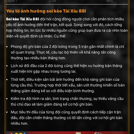
Ligue 1
2.58
48%
Yếu tố ảnh hưởng soi kèo Tài Xỉu 88I
Soi kèo Tài Xỉu 88I
đòi hỏi cộng đồng người chơi cần phân tích nhiều
yếu tố ảnh hưởng đến thế trận, kết quả. Song song với đó, cách tổng
hợp thông tin, tin tức từ nhiều nguồn cũng giúp bạn đưa ra cái nhìn toàn
diện về quyết định cá nhân. Cụ thể:
Phong độ ghi bàn của 2 đội bóng trong 5 trận gần nhất chính là chỉ
số quan trọng. Thực tế, câu lạc bộ thiên về khả năng tấn công
thường tạo nhiều bàn thắng hơn.
Lịch sử đối đầu của 2 đội bóng cũng thể hiện xu hướng bàn thắng
xuất hiện khi gặp nhau trong tương lai.
Thời tiết, điều kiện sân bãi ảnh hưởng đến khả năng ghi bàn của
từng cầu thủ. Trường hợp thời tiết xấu, sân ướt thường khiến số bàn
thắng giảm đáng kể so với điều kiện bình thường.
Kiểm tra đội hình ra sân, tình trạng chấn thương, sự thiếu vắng cầu
thủ chủ đạo sẽ làm giảm đáng kể cơ hội ghi bàn.
Mục tiêu thi đấu của từng đội cũng quyết định cách tiếp cận trận
đấu, đội cần chiến thắng thường có lối tấn công với cơ hội ghi bàn
nhiều hơn.