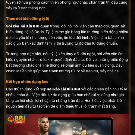
tuyển sở hữu phong cách thiên phòng ngự chắc chắn trận thi đấu cũng
xảy ra ít bàn thắng hơn.
Theo dõi biến động tỷ lệ
Soi kèo Tài Xỉu 88I
quan trọng, đòi hỏi hội viên cần theo dõi, quan sát
biến động hệ số Odds. Tỷ lệ trước giờ bóng lăn thường biến động nhiều
do các yếu tố như lượng tiền vốn, tin tức đội hình. Việc nắm bắt chính
xác giúp bạn xác định tâm lý thị trường từ đó đầu tư đúng chuẩn.
Trường hợp đặc biệt, nếu tỷ lệ kèo thay đổi đột ngột, hội viên cần tìm
hiểu nguyên nhân trước khi quyết định đầu tư. Đối với những biến động
bất thường chắc chắn hệ thống sẽ phản ánh dữ liệu quan trọng. Đây
chính là tiền đề giúp bạn tránh những rủi ro về kèo dụ, bẫy nhà cái.
Kết hợp nhiều dạng kèo
Cao thủ thường kết hợp
soi kèo Tài Xỉu 88I
với các phiên bản như tỷ lệ
chấp, châu Âu. Việc đầu tư đa dạng giúp hạn chế rủi ro cũng như gia
tăng cơ hội nhận lợi nhuận từ những trận đấu. Hơn hết, việc phân bổ
nguồn tiền đầu tư tạo tiền đề giảm thiểu thua lỗ, tránh mất trắng.