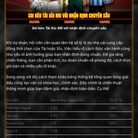
Soi kèo Tài Xỉu 88I với nhận định chuyên sâu
Khi dự đoán, hội viên cần quan tâm hệ số tỷ lệ do nhà cái cung cấp
đồng thời chọn cửa Tài hoặc Xỉu. Việc hiểu rõ cách thức vận hành cũng
như yếu tố ảnh hưởng giúp bạn nhận định đúng chuẩn. Để gia tăng
chiến thắng, bạn cần phân tích, dự đoán chuẩn về phong độ, cách thức
ghi bàn và nhiều yếu tố khác.
Song song với đó, cách tham khảo bảng thống kê tổng quan từng giải
đấu cũng tạo căn cứ khoa học, chính xác. Đây chính là chiến thuật
thông minh giúp bạn đánh giá, nhận định toàn diện. Cụ thể:
Sự kiện
Bàn thắng trung bình
Tỷ lệ Tài
Premier League
2.85
58%
La Liga
2.65
52%
Bundesliga
3.12
65%
Serie A
2.78
55%