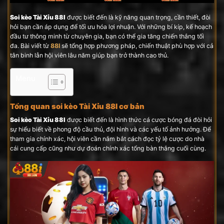
Soi kèo Tài Xỉu 88I
được biết đến là kỹ năng quan trọng, cần thiết, đòi
hỏi bạn cần áp dụng để tối ưu hóa lợi nhuận. Với những bí kíp, kế hoạch
đầu tư thông minh từ chuyên gia, bạn có thể gia tăng chiến thắng tối
đa. Bài viết từ
88I
sẽ tổng hợp phương pháp, chiến thuật phù hợp với cả
tân binh lẫn hội viên lâu năm giúp bạn trở thành cao thủ.
Menu
Tổng quan soi kèo Tài Xỉu 88I cơ bản
Soi kèo Tài Xỉu 88I
được biết đến là hình thức cá cược bóng đá đòi hỏi
sự hiểu biết về phong độ cầu thủ, đội hình và các yếu tố ảnh hưởng. Để
tham gia chính xác, hội viên cần nắm bắt cách đọc tỷ lệ cược do nhà
cái cung cấp cũng như dự đoán chính xác tổng bàn thắng cuối cùng.