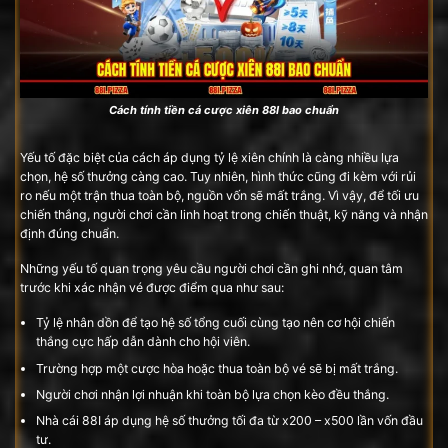
Cách tính tiền cá cược xiên 88I bao chuẩn
Yếu tố đặc biệt của cách áp dụng tỷ lệ xiên chính là càng nhiều lựa
chọn, hệ số thưởng càng cao. Tuy nhiên, hình thức cũng đi kèm với rủi
ro nếu một trận thua toàn bộ, nguồn vốn sẽ mất trắng. Vì vậy, để tối ưu
chiến thắng, người chơi cần linh hoạt trong chiến thuật, kỹ năng và nhận
định đúng chuẩn.
Những yếu tố quan trọng yêu cầu người chơi cần ghi nhớ, quan tâm
trước khi xác nhận vé được điểm qua như sau:
Tỷ lệ nhân dồn để tạo hệ số tổng cuối cùng tạo nên cơ hội chiến
thắng cực hấp dẫn dành cho hội viên.
Trường hợp một cược hòa hoặc thua toàn bộ vé sẽ bị mất trắng.
Người chơi nhận lợi nhuận khi toàn bộ lựa chọn kèo đều thắng.
Nhà cái 88I áp dụng hệ số thưởng tối đa từ x200 – x500 lần vốn đầu
tư.