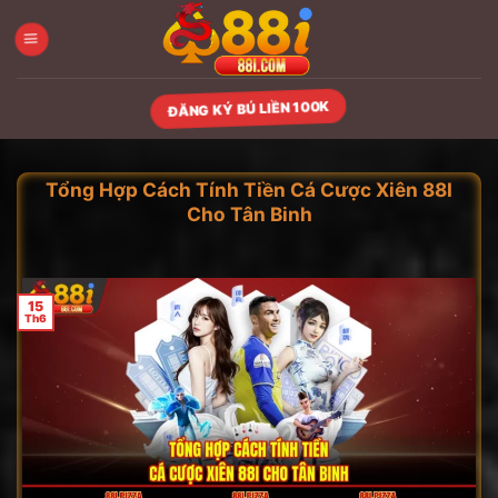
Skip
to
content
ĐĂNG KÝ BÚ LIỀN 100K
Tổng Hợp Cách Tính Tiền Cá Cược Xiên 88I
Cho Tân Binh
15
Th6