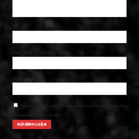
Tên
*
Email
*
Trang web
Lưu tên của tôi, email, và trang web trong trình duyệt này cho
lần bình luận kế tiếp của tôi.