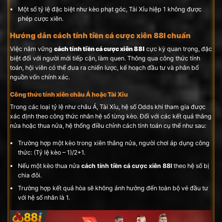
Một số tỷ lệ đặc biệt như kèo phạt góc, Tài Xỉu hiệp 1 không được
phép cược xiên.
Hướng dẫn cách tính tiền cá cược xiên 88I chuẩn
Việc nắm vững
cách tính tiền cá cược xiên 88I
cực kỳ quan trọng, đặc
biệt đối với người mới tiếp cận, làm quen. Thông qua công thức tính
toán, hội viên có thể đưa ra chiến lược, kế hoạch đầu tư và phân bổ
nguồn vốn chính xác.
Công thức tính xiên châu Á hoặc Tài Xỉu
Trong các loại tỷ lệ như châu Á, Tài Xỉu, hệ số Odds khi tham gia được
xác định theo công thức nhân hệ số từng kèo. Đối với các kết quả thắng
nửa hoặc thua nửa, hệ thống điều chỉnh cách tính toán cụ thể như sau:
Trường hợp một kèo trong xiên thắng nửa, người chơi áp dụng công
thức: (Tỷ lệ kèo – 1)/2+1.
Nếu một kèo thua nửa
cách tính tiền cá cược xiên 88I
theo hệ số bị
chia đôi.
Trường hợp kết quả hòa sẽ không ảnh hưởng đến toàn bộ vé đầu tư
với hệ số nhân là 1.