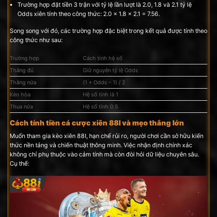
Trường hợp đặt tiền 3 trận với tỷ lệ lần lượt là 2.0, 1.8 và 2.1 tỷ lệ
Odds xiên tính theo công thức: 2.0 x 1.8 x 2.1 = 7.56.
Song song với đó, các trường hợp đặc biệt trong kết quả được tính theo
công thức như sau:
Trường hợp
Cách tính hệ số
Thắng đủ
Giữ nguyên tỷ lệ Odds
Thắng nửa
(1 + Odds – 1) / 2
Kèo hòa
Hệ số tính là 1
Thua nửa
Hệ số tính 0.5
Cách tính tiền cá cược xiên 88I và mẹo thắng lớn
Muốn tham gia kèo xiên 88I, hạn chế rủi ro, người chơi cần sở hữu kiến
thức nền tảng và chiến thuật thông minh. Việc nhận định chính xác
không chỉ phụ thuộc vào cảm tính mà còn đòi hỏi dữ liệu chuyên sâu.
Cụ thể: