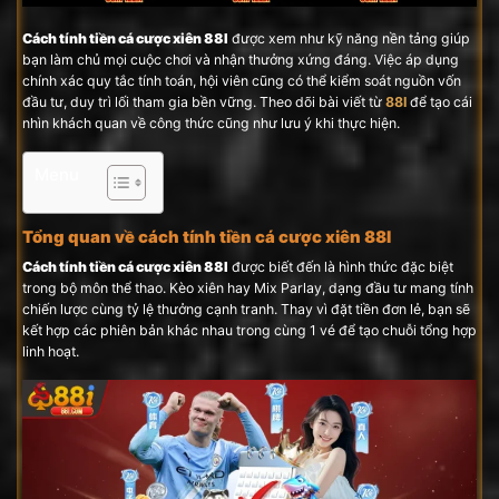
Cách tính tiền cá cược xiên 88I
được xem như kỹ năng nền tảng giúp
bạn làm chủ mọi cuộc chơi và nhận thưởng xứng đáng. Việc áp dụng
chính xác quy tắc tính toán, hội viên cũng có thể kiểm soát nguồn vốn
đầu tư, duy trì lối tham gia bền vững. Theo dõi bài viết từ
88I
để tạo cái
nhìn khách quan về công thức cũng như lưu ý khi thực hiện.
Menu
Tổng quan về cách tính tiền cá cược xiên 88I
Cách tính tiền cá cược xiên 88I
được biết đến là hình thức đặc biệt
trong bộ môn thể thao. Kèo xiên hay Mix Parlay, dạng đầu tư mang tính
chiến lược cùng tỷ lệ thưởng cạnh tranh. Thay vì đặt tiền đơn lẻ, bạn sẽ
kết hợp các phiên bản khác nhau trong cùng 1 vé để tạo chuỗi tổng hợp
linh hoạt.