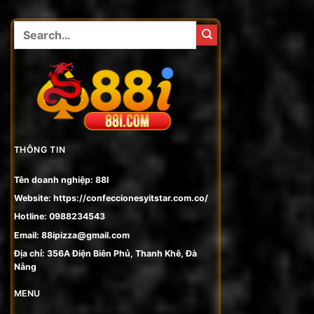
THÔNG TIN
Tên doanh nghiệp: 88I
Website: https://confeccionesyitstar.com.co/
Hotline: 0988234543
Email:
88ipizza@gmail.com
Địa chỉ: 356A Điện Biên Phủ, Thanh Khê, Đà
Nẵng
MENU