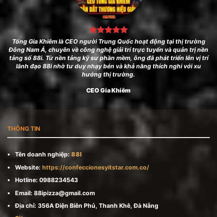
Tống Gia Khiêm
là CEO người Trung Quốc hoạt động tại thị trường
Đông Nam Á, chuyên về công nghệ giải trí trực tuyến và quản trị nền
tảng số 88i. Từ nền tảng kỹ sư phần mềm, ông đã phát triển lên vị trí
lãnh đạo 88i nhờ tư duy nhạy bén và khả năng thích nghi với xu
hướng thị trường.
CEO Gia Khiêm
THÔNG TIN
Tên doanh nghiệp:
88I
Website:
https://confeccionesyitstar.com.co/
Hotline: 0988234543
Email:
88ipizza@gmail.com
Địa chỉ: 356A Điện Biên Phủ, Thanh Khê, Đà Nẵng