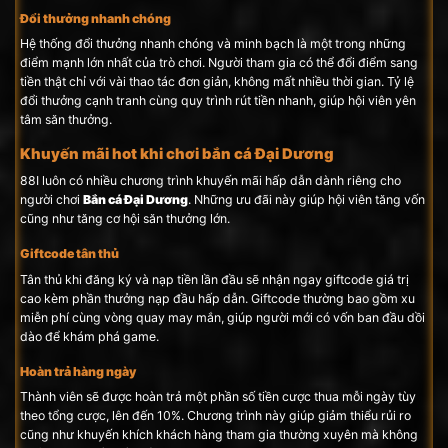
Đổi thưởng nhanh chóng
Hệ thống đổi thưởng nhanh chóng và minh bạch là một trong những
điểm mạnh lớn nhất của trò chơi. Người tham gia có thể đổi điểm sang
tiền thật chỉ với vài thao tác đơn giản, không mất nhiều thời gian. Tỷ lệ
đổi thưởng cạnh tranh cùng quy trình rút tiền nhanh, giúp hội viên yên
tâm săn thưởng.
Khuyến mãi hot khi chơi bắn cá Đại Dương
88I luôn có nhiều chương trình khuyến mãi hấp dẫn dành riêng cho
người chơi
Bắn cá Đại Dương
. Những ưu đãi này giúp hội viên tăng vốn
cũng như tăng cơ hội săn thưởng lớn.
Giftcode tân thủ
Tân thủ khi đăng ký và nạp tiền lần đầu sẽ nhận ngay giftcode giá trị
cao kèm phần thưởng nạp đầu hấp dẫn. Giftcode thường bao gồm xu
miễn phí cùng vòng quay may mắn, giúp người mới có vốn ban đầu dồi
dào để khám phá game.
Hoàn trả hàng ngày
Thành viên sẽ được hoàn trả một phần số tiền cược thua mỗi ngày tùy
theo tổng cược, lên đến 10%. Chương trình này giúp giảm thiểu rủi ro
cũng như khuyến khích khách hàng tham gia thường xuyên mà không