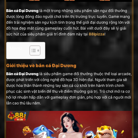
Bắn cá Đại Dương
là một trong những siêu phẩm săn ngư đổi thưởng
được lòng đông đảo người chơi trên thị trường trực tuyến. Game mang
đến trải nghiệm săn ngư kịch tính trong thế giới đại dương rộng lớn với
đồ họa đẹp mắt cùng gameplay cuốn hút. Bài viết dưới đây sẽ lý giải
sức hút của siêu phẩm giải trí đình đám này tại
88Ipizza
!
Menu
Giới thiệu về bắn cá Đại Dương
Bắn cá Đại Dương
là siêu phẩm game đổi thưởng thuộc thể loại arcade,
được phát triển với công nghệ đồ họa 3D hiện đại. Người tham gia sẽ
được hóa thân thành những tay săn cá cừ khôi trên hành trình chinh
phục các sinh vật biển để thu về điểm thưởng giá trị. Trò chơi mở ra cơ
hội lợi nhuận hấp dẫn với gameplay đơn giản, phù hợp với cả người mới
lẫn cao thủ lâu năm.