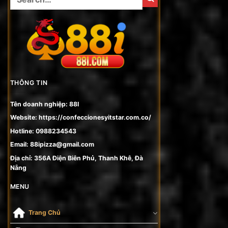
THÔNG TIN
Tên doanh nghiệp: 88I
Website: https://confeccionesyitstar.com.co/
Hotline: 0988234543
Email:
88ipizza@gmail.com
Địa chỉ: 356A Điện Biên Phủ, Thanh Khê, Đà
Nẵng
MENU
Trang Chủ